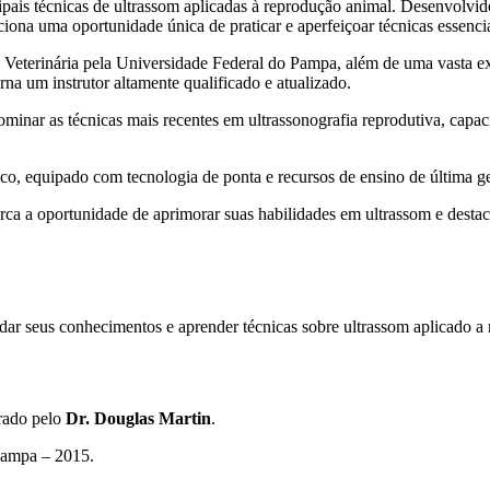
pais técnicas de ultrassom aplicadas à reprodução animal. Desenvolvid
rciona uma oportunidade única de praticar e aperfeiçoar técnicas essenci
eterinária pela Universidade Federal do Pampa, além de uma vasta expe
na um instrutor altamente qualificado e atualizado.
dominar as técnicas mais recentes em ultrassonografia reprodutiva, capa
o, equipado com tecnologia de ponta e recursos de ensino de última g
erca a oportunidade de aprimorar suas habilidades em ultrassom e destac
dar seus conhecimentos e aprender técnicas sobre ultrassom aplicado a
rado pelo
Dr. Douglas Martin
.
Pampa – 2015.