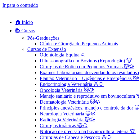
Ir para o conteúdo
🏠 Início
📚 Cursos
Pós-Graduações
Clínica e Cirurgia de Pequenos Animais
Cursos de Extensão
Odontologia Equina 🐴
Ultrassonografia em Bovinos (Reprodução) 🐮
Cirurgias de Rotina em Pequenos Animais ​🐱🐶
Exames Laboratoriais: desvendando os resultados
Plantão Veterinário – Urgências e Emergências 🐱
Endocrinologia Veterinária 🐱🐶
Oncologia Veterinária 🐱🐶
Manejo sanitário e reprodutivo em bovinocultura 
Dermatologia Veterinária 🐱🐶
Princípios anestésicos, manejo e controle da dor 
Neurologia Veterinária 🐱🐶
Radiologia Veterinária 🐱🐶
Cirurgias torácicas 🐱🐶
Nutrição de precisão na bovinocultura leiteira 🐮
Cirurgias de Cabeça e Pescoço 🐱🐶