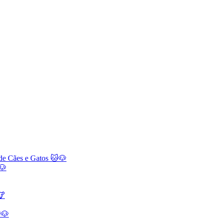
 de Cães e Gatos 🐱🐶
🐶
🐮
🐶