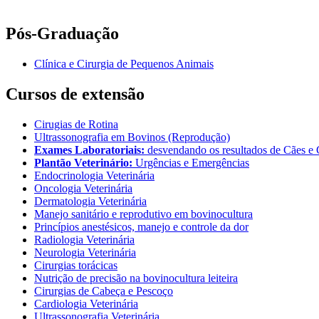
Pós-Graduação
Clínica e Cirurgia de Pequenos Animais
Cursos de extensão
Cirugias de Rotina
Ultrassonografia em Bovinos (Reprodução)
Exames Laboratoriais:
desvendando os resultados de Cães e 
Plantão Veterinário:
Urgências e Emergências
Endocrinologia Veterinária
Oncologia Veterinária
Dermatologia Veterinária
Manejo sanitário e reprodutivo em bovinocultura
Princípios anestésicos, manejo e controle da dor
Radiologia Veterinária
Neurologia Veterinária
Cirurgias torácicas
Nutrição de precisão na bovinocultura leiteira
Cirurgias de Cabeça e Pescoço
Cardiologia Veterinária
Ultrassonografia Veterinária