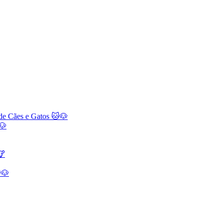
 de Cães e Gatos 🐱🐶
🐶
🐮
🐶