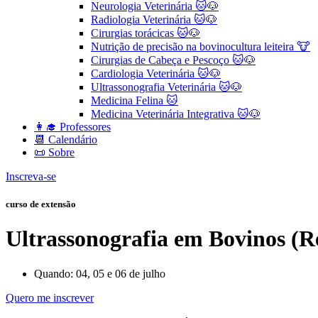
Neurologia Veterinária 🐱🐶
Radiologia Veterinária 🐱🐶
Cirurgias torácicas 🐱🐶
Nutrição de precisão na bovinocultura leiteira 🐮
Cirurgias de Cabeça e Pescoço 🐱🐶
Cardiologia Veterinária 🐱🐶
Ultrassonografia Veterinária 🐱🐶
Medicina Felina 🐱
Medicina Veterinária Integrativa 🐱🐶
👩‍🎓 Professores
📆 Calendário
📜 Sobre
Inscreva-se
curso de extensão
Ultrassonografia em Bovinos (
Quando: 04, 05 e 06 de julho
Quero me inscrever