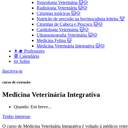
Neurologia Veterinária 🐱🐶
Radiologia Veterinária 🐱🐶
Cirurgias torácicas 🐱🐶
Nutrição de precisão na bovinocultura leiteira 🐮
Cirurgias de Cabeça e Pescoço 🐱🐶
Cardiologia Veterinária 🐱🐶
Ultrassonografia Veterinária 🐱🐶
Medicina Felina 🐱
Medicina Veterinária Integrativa 🐱🐶
👩‍🎓 Professores
📆 Calendário
📜 Sobre
Inscreva-se
curso de extensão
Medicina Veterinária Integrativa
Quando: Em breve...
Tenho interesse
O curso de Medicina Veterinária Integrativa é voltado à médicos vete