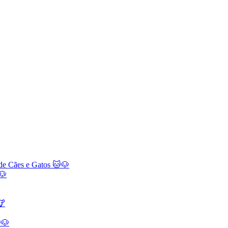
 de Cães e Gatos 🐱🐶
🐶
🐮
🐶