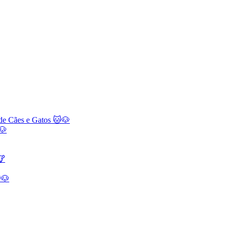
 de Cães e Gatos 🐱🐶
🐶
🐮
🐶