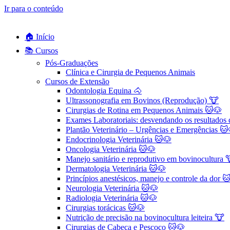
Ir para o conteúdo
🏠 Início
📚 Cursos
Pós-Graduações
Clínica e Cirurgia de Pequenos Animais
Cursos de Extensão
Odontologia Equina 🐴
Ultrassonografia em Bovinos (Reprodução) 🐮
Cirurgias de Rotina em Pequenos Animais ​🐱🐶
Exames Laboratoriais: desvendando os resultados
Plantão Veterinário – Urgências e Emergências 🐱
Endocrinologia Veterinária 🐱🐶
Oncologia Veterinária 🐱🐶
Manejo sanitário e reprodutivo em bovinocultura 
Dermatologia Veterinária 🐱🐶
Princípios anestésicos, manejo e controle da dor 
Neurologia Veterinária 🐱🐶
Radiologia Veterinária 🐱🐶
Cirurgias torácicas 🐱🐶
Nutrição de precisão na bovinocultura leiteira 🐮
Cirurgias de Cabeça e Pescoço 🐱🐶