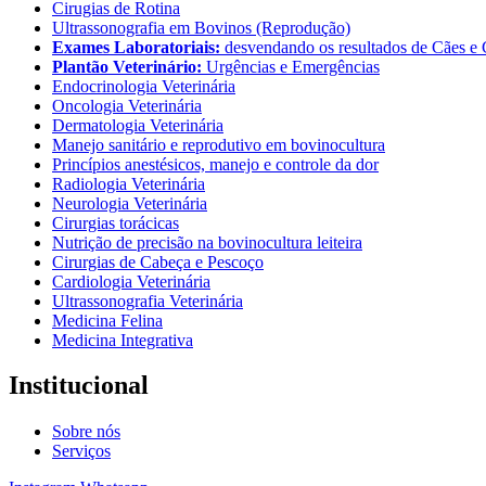
Cirugias de Rotina
Ultrassonografia em Bovinos (Reprodução)
Exames Laboratoriais:
desvendando os resultados de Cães e 
Plantão Veterinário:
Urgências e Emergências
Endocrinologia Veterinária
Oncologia Veterinária
Dermatologia Veterinária
Manejo sanitário e reprodutivo em bovinocultura
Princípios anestésicos, manejo e controle da dor
Radiologia Veterinária
Neurologia Veterinária
Cirurgias torácicas
Nutrição de precisão na bovinocultura leiteira
Cirurgias de Cabeça e Pescoço
Cardiologia Veterinária
Ultrassonografia Veterinária
Medicina Felina
Medicina Integrativa
Institucional
Sobre nós
Serviços