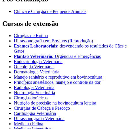
Clínica e Cirurgia de Pequenos Animais
Cursos de extensão
Cirugias de Rotina
Ultrassonografia em Bovinos (Reprodução)
Exames Laboratoriais:
desvendando os resultados de Cães e
Gatos
Plantão Veterinário:
Urgências e Emergências
Endocrinologia Veterinária
Oncologia Veterinária
Dermatologia Veterinária
Manejo sanitário e reprodutivo em bovinocultura
Princípios anestésicos, manejo e controle da dor
Radiologia Veterinária
Neurologia Veterinária
Cirurgias torácicas
Nutrição de precisão na bovinocultura leiteira
Cirurgias de Cabeça e Pescoço
Cardiologia Veterinária
Ultrassonografia Veterinária
Medicina Felina
Medicina Integrativa