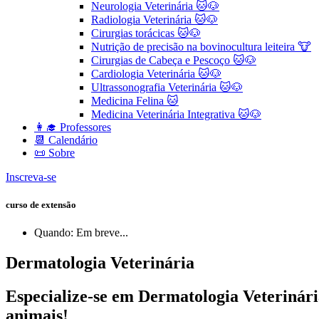
Neurologia Veterinária 🐱🐶
Radiologia Veterinária 🐱🐶
Cirurgias torácicas 🐱🐶
Nutrição de precisão na bovinocultura leiteira 🐮
Cirurgias de Cabeça e Pescoço 🐱🐶
Cardiologia Veterinária 🐱🐶
Ultrassonografia Veterinária 🐱🐶
Medicina Felina 🐱
Medicina Veterinária Integrativa 🐱🐶
👩‍🎓 Professores
📆 Calendário
📜 Sobre
Inscreva-se
curso de extensão
Quando: Em breve...
Dermatologia Veterinária
Especialize-se em Dermatologia Veterinári
animais!