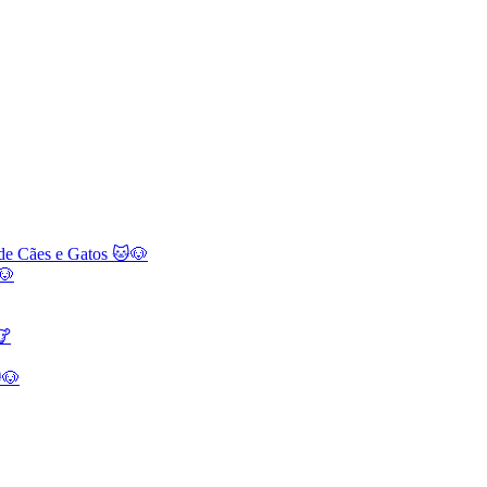
 de Cães e Gatos 🐱🐶
🐶
🐮
🐶