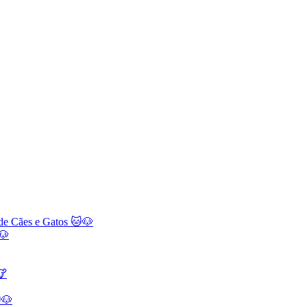
 de Cães e Gatos 🐱🐶
🐶
🐮
🐶