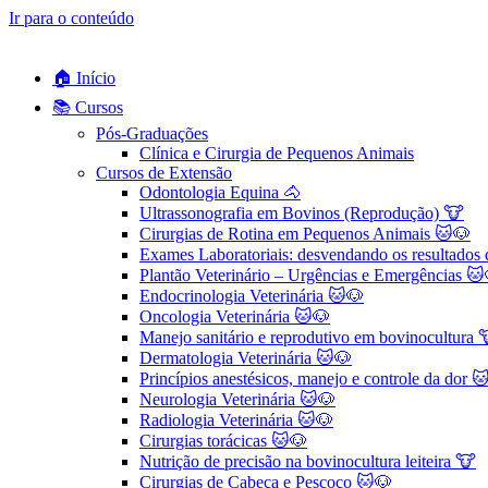
Ir para o conteúdo
🏠 Início
📚 Cursos
Pós-Graduações
Clínica e Cirurgia de Pequenos Animais
Cursos de Extensão
Odontologia Equina 🐴
Ultrassonografia em Bovinos (Reprodução) 🐮
Cirurgias de Rotina em Pequenos Animais ​🐱🐶
Exames Laboratoriais: desvendando os resultados
Plantão Veterinário – Urgências e Emergências 🐱
Endocrinologia Veterinária 🐱🐶
Oncologia Veterinária 🐱🐶
Manejo sanitário e reprodutivo em bovinocultura 
Dermatologia Veterinária 🐱🐶
Princípios anestésicos, manejo e controle da dor 
Neurologia Veterinária 🐱🐶
Radiologia Veterinária 🐱🐶
Cirurgias torácicas 🐱🐶
Nutrição de precisão na bovinocultura leiteira 🐮
Cirurgias de Cabeça e Pescoço 🐱🐶