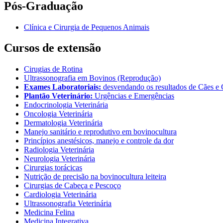
Pós-Graduação
Clínica e Cirurgia de Pequenos Animais
Cursos de extensão
Cirugias de Rotina
Ultrassonografia em Bovinos (Reprodução)
Exames Laboratoriais:
desvendando os resultados de Cães e 
Plantão Veterinário:
Urgências e Emergências
Endocrinologia Veterinária
Oncologia Veterinária
Dermatologia Veterinária
Manejo sanitário e reprodutivo em bovinocultura
Princípios anestésicos, manejo e controle da dor
Radiologia Veterinária
Neurologia Veterinária
Cirurgias torácicas
Nutrição de precisão na bovinocultura leiteira
Cirurgias de Cabeça e Pescoço
Cardiologia Veterinária
Ultrassonografia Veterinária
Medicina Felina
Medicina Integrativa